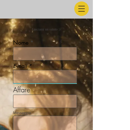
Lasciami un saluto :)
Nome
E-mail
Affare
Messaggio